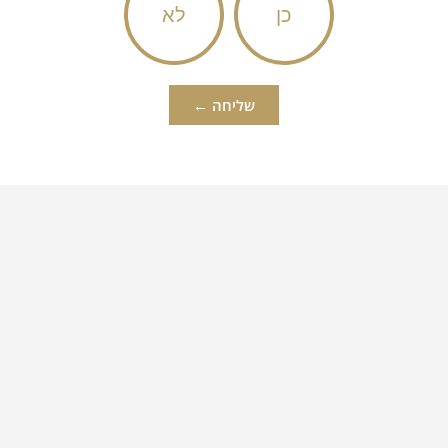
כן
לא
שליחה ←