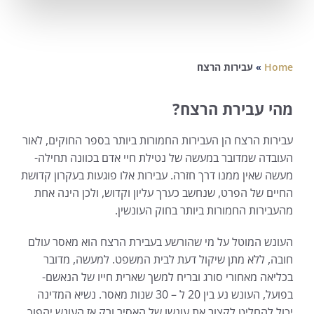
Home
»
עבירות הרצח
מהי עבירת הרצח?
עבירות הרצח הן העבירות החמורות ביותר בספר החוקים, לאור
העובדה שמדובר במעשה של נטילת חיי אדם בכוונה תחילה-
מעשה שאין ממנו דרך חזרה. עבירות אלו פוגעות בעקרון קדושת
החיים של הפרט, שנחשב כערך עליון וקדוש, ולכן הינה אחת
מהעבירות החמורות ביותר בחוק העונשין.
העונש המוטל על מי שהורשע בעבירת הרצח הוא מאסר עולם
חובה, ללא מתן שיקול דעת לבית המשפט. למעשה, מדובר
בכליאה מאחורי סורג ובריח למשך שארית חייו של הנאשם-
בפועל, העונש נע בין 20 ל – 30 שנות מאסר. נשיא המדינה
יכול להחליט לקצוב את עונשו של האסיר ורק אז העונש יהפוך