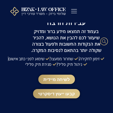
לתוכן
עו"ד פלילי שלומי ביזק | זמינות 24/7 | ייעוץ
מהיר ודיסקרטי
עבירות הרצח
עורך דין פלילי
כתבי אישום
ייעוץ לפני חקירה
ההליך הפלילי
עורך דין מעצרים
שאלות ותשובות
משרדנו בתקשורת
בעמוד זה תמצאו מידע ברור ומדויק
שיעזור לכם להבין את הנושא, להכיר
את הנקודות החשובות ולפעול בצורה
שקולה יותר בהתאם לנסיבות המקרה.
זימון לחקירה
שחרור ממעצר
שימוע לפני כתב אישום
ניהול תיק פלילי
סגירת תיק פלילי
לשיחה מיידית
קבעו ייעוץ דיסקרטי