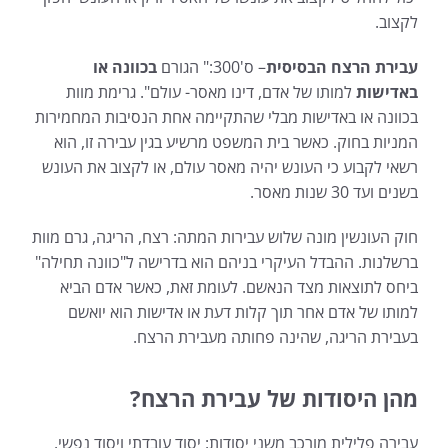
לקצוב.
עבירת הרצח הבסיסית
– ס'300:" הגורם
בכוונה או
באדישות
למותו של אדם, דינו מאסר- עולם". גרימת מוות
בכוונה או באדישות מבלי שהתקיימה אחת הנסיבות המחמירות
המניות בחוק. כאשר בית המשפט מרשיע בגין עבירה זו, הוא
רשאי לקבוע כי העונש יהיה מאסר עולם, או לקצוב את העונש
בשנים ועד 30 שנות מאסר.
חוק העונשין מונה שלוש עבירות המתה: רצח, הריגה, גרם מוות
ברשלנות. ההבדל העיקרי בניהם הוא בדרישה ל"כוונה תחילה"
ביחס לתוצאות מצד הנאשם. לעומת זאת, כאשר אדם הביא
למותו של אדם אחר תוך קלות דעת או אדישות הוא יואשם
בעבירת הריגה, שהינה פחותה מעבירת הרצח.
מהן היסודות של עבירת הרצח?
עבירה פלילית מורכב משני יסודות: יסוד עובדתי ויסוד נפשי.