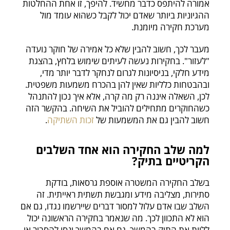
אמורה להיתפס כדבר מחשיד. להיפך, זו אחת ההחלטות
ההגיוניות ביותר שאדם יכול לקבל כשהוא עומד מול
מערכת חקירה מיומנת.
מעבר לכך, חשוב להבין שלא כל אמירה של חוקר נועדה
"לעזור". בחקירות נעשה לעיתים שימוש בלחץ, בהצגת
מידע חלקי, בניסיונות לגרום לנחקר לדבר יותר מדי,
ובהבטחות כלליות שאין להן בהכרח משמעות משפטית.
לכן, השאלה איננה רק מה קרה, אלא איך נכון להתנהל
כשהחוקרים מתחילים להוביל את השיחה. בהקשר הזה
חשוב להבין גם את המשמעות של
זכות השתיקה
.
למה שלב החקירה הוא אחד השלבים
הקריטיים בתיק?
בשלב החקירה המשטרה אוספת גרסאות, בודקת
סתירות, מצליבה מידע ומגבשת תשתית ראייתית. זה
השלב שבו אדם עלול למסור דברים שיירשמו נגדו, גם אם
הוא לא התכוון לכך. מה שנאמר בחקירה הראשונה יכול
ללוות את התיק בהמשך, גם אם בהמשך ינסו להסביר או