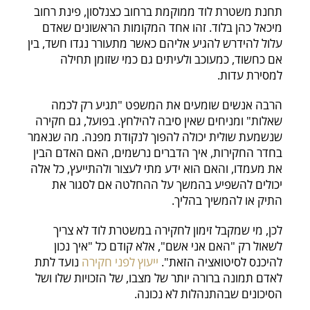
תחנת משטרת לוד ממוקמת ברחוב כצנלסון, פינת רחוב
מיכאל כהן בלוד. זהו אחד המקומות הראשונים שאדם
עלול להידרש להגיע אליהם כאשר מתעורר נגדו חשד, בין
אם כחשוד, כמעוכב ולעיתים גם כמי שזומן תחילה
למסירת עדות.
הרבה אנשים שומעים את המשפט "תגיע רק לכמה
שאלות" ומניחים שאין סיבה להילחץ. בפועל, גם חקירה
שנשמעת שולית יכולה להפוך לנקודת מפנה. מה שנאמר
בחדר החקירות, איך הדברים נרשמים, האם האדם הבין
את מעמדו, והאם הוא ידע מתי לעצור ולהתייעץ, כל אלה
יכולים להשפיע בהמשך על ההחלטה אם לסגור את
התיק או להמשיך בהליך.
לכן, מי שמקבל זימון לחקירה במשטרת לוד לא צריך
לשאול רק "האם אני אשם", אלא קודם כל "איך נכון
להיכנס לסיטואציה הזאת".
ייעוץ לפני חקירה
נועד לתת
לאדם תמונה ברורה יותר של מצבו, של הזכויות שלו ושל
הסיכונים שבהתנהלות לא נכונה.