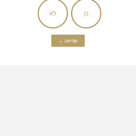
כן
לא
שליחה ←