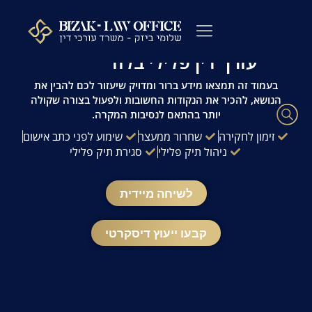
לתוכן
עו"ד פלילי שלומי ביזק | זמינות 24/7 | ייעוץ
מהיר ודיסקרטי
עורך דין פלילי בלוד
עורך דין פלילי
כתבי אישום
ייעוץ לפני חקירה
ההליך הפלילי
עורך דין מעצרים
שאלות ותשובות
משרדנו בתקשורת
בעמוד זה תמצאו מידע ברור ומדויק שיעזור לכם להבין את
הנושא, להכיר את הנקודות החשובות ולפעול בצורה שקולה
יותר בהתאם לנסיבות המקרה.
זימון לחקירה
שחרור ממעצר
שימוע לפני כתב אישום
ניהול תיק פלילי
סגירת תיק פלילי
לשיחה מיידית
קבעו ייעוץ דיסקרטי