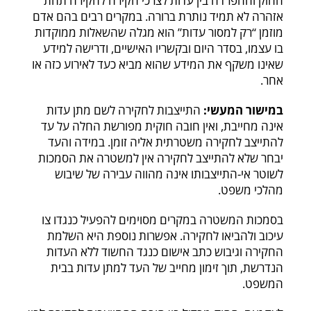
החוק וההפרדה בין עדות לצרכי חקירה לחקירה תחת
אזהרה לא תמיד נותרת ברורה. במקרים רבים בהם אדם
מוזמן “רק למסור עדות” הוא מגלה שהשאלות ממוקדות
בו עצמו, בסדר היום ובקשריו האישיים, ודרישה למידע
שאינו משקף את המידע שהוא מביא כעד לאירוע כזה או
אחר.
במישור המעשי:
התייצבות לחקירה לשם מתן עדות
אינה מחייבת, ואין חובה חוקית מפורשת החלה על עד
להתייצב לחקירה משטרתית אליה זומן. במידה והעד
יבחר שלא להתייצב לחקירה אין למשטרה את הסמכות
לשוטר אי-התייצבותו אינה מהווה עבירה של שיבוש
מהלכי משפט.
בסמכות המשטרה במקרים מסוימים להפעיל כנגדו צו
עיכוב ולהביאו לחקירה. אפשרות נוספת היא השלמת
החקירה וגיבוש כתב אישום כנגד החשוד ללא העדות
הנדרשת, תוך זימון מחייב של העד למתן עדות בבית
המשפט.