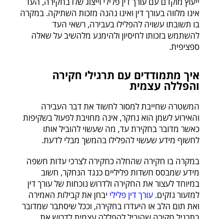
ייעוץ מוקדם עם עורך דין פלילי וייצוג שלו בחקירה, העד
אינו מלווה בעורך דין ואינו נהנה מזכות השתיקה. במקרה
בו תשובתו עשויה להפלילו בעבירה, רשאי העד
להשתמש בזכותו לחיסיון ולהימנע מלהשיב על שאלה
ספציפית.
איך מתמודדים עם תרגילי חקירה
והפללה עצמית
המשטרה שחייבת למסור לחשוד את דבר העבירה
והאירוע לשמן הוא נחקר, אינה מחויבת לפעול בשקיפות
כאשר מדובר בחקירת עד, מה שעשוי להוביל אותו
לחשוף מידע שעשוי להפלילו בהמשך מבלי לדעת.
במקרה בו חקירה שהחלה כחקירה לצרכי עדות חשפה
מידע שמבסס חשדות פליליים כנגד הנחקר, חשוב
במיוחד לעצור את החקירה ולדרוש נוכחות של עורך דין
למזעור נזקים.
עורך דין פלילי
יבחן את קבילות האמירה
ואת תום הלב או היעדרו בחקירה, וככל שיסתבר שמדובר
בתרגיל חקירה שהוביל להפללה עצמית לדרוש את