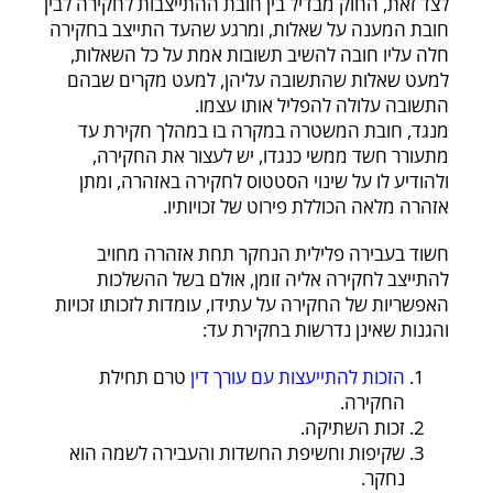
לצד זאת, החוק מבדיל בין חובת ההתייצבות לחקירה לבין
חובת המענה על שאלות, ומרגע שהעד התייצב בחקירה
חלה עליו חובה להשיב תשובות אמת על כל השאלות,
למעט שאלות שהתשובה עליהן, למעט מקרים שבהם
התשובה עלולה להפליל אותו עצמו.
מנגד, חובת המשטרה במקרה בו במהלך חקירת עד
מתעורר חשד ממשי כנגדו, יש לעצור את החקירה,
ולהודיע לו על שינוי הסטטוס לחקירה באזהרה, ומתן
אזהרה מלאה הכוללת פירוט של זכויותיו.
חשוד בעבירה פלילית הנחקר תחת אזהרה מחויב
להתייצב לחקירה אליה זומן, אולם בשל ההשלכות
האפשריות של החקירה על עתידו, עומדות לזכותו זכויות
והגנות שאינן נדרשות בחקירת עד:
הזכות להתייעצות עם עורך דין
טרם תחילת
החקירה.
זכות השתיקה.
שקיפות וחשיפת החשדות והעבירה לשמה הוא
נחקר.