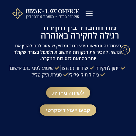
לתוכן
עו"ד פלילי שלומי ביזק | זמינות 24/7 | ייעוץ
מהיר ודיסקרטי
מה ההבדל בין חקירה
רגילה לחקירה באזהרה
עורך דין פלילי
כתבי אישום
ייעוץ לפני חקירה
ההליך הפלילי
עורך דין מעצרים
שאלות ותשובות
משרדנו בתקשורת
בעמוד זה תמצאו מידע ברור ומדויק שיעזור לכם להבין את
הנושא, להכיר את הנקודות החשובות ולפעול בצורה שקולה
יותר בהתאם לנסיבות המקרה.
זימון לחקירה
שחרור ממעצר
שימוע לפני כתב אישום
ניהול תיק פלילי
סגירת תיק פלילי
לשיחה מיידית
קבעו ייעוץ דיסקרטי