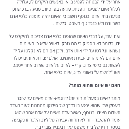
אחר על ידי הבטחה לפגוע בו או באנשים היקרים לו, עלולה
לכלול איום לפגיעה גופנית, פגיעה בפרטיות, פגיעה ברכוש וכן
פגיעה בחיי אדם. בנוסף חשוב כי האיום יהיה מופנה כלפי אדם
בשר ודם ולא כנגד גוף משפטי כלשהו.
זאת ועוד, על דברי האיום שהופנו כלפי אדם צריכים להיקלט על
ידו, כלומר לא מספיק כי הם נזרקו לאוויר אלא כי האיומים
נשמעו ונקלטו על ידי אותו אדם. ולכן אם הם לא נקלטו על ידי
אדם הם לא מהווים עבירת איומים, אולם עבירת איומים יכולה
לעשות גם כלפי צד ג, קרי – לאיים על אדם שאדם אחר ייפגע,
ו/או "להשמיע" באוזני צד ג, איום כלפי אחר.
האם יש איום שהוא מותר?
מותר לאיים בפעולות חוקיות! לדוגמא- אדם מאיים על שוכר
העסק שלו שהוא יפגע בו בדרך של סילוקו מהחנות לאור העדר
תשלום מצידו. בנוסף, כאשר אדם מאיים על אדם אחר שהוא
עומד להתאבד – זה לא מהווה עבירה פלילית. הלכה זו נקבעה
בפסק הדין של בית משפט עליון בעניין צוברי בר.