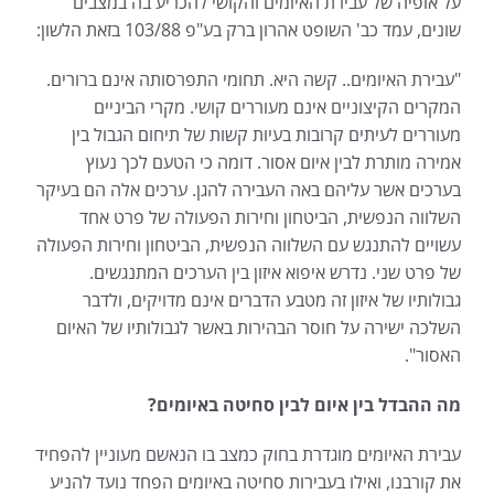
על אופיה של עבירת האיומים והקושי להכריע בה במצבים
שונים, עמד כב' השופט אהרון ברק בע"פ 103/88 בזאת הלשון:
"עבירת האיומים.. קשה היא. תחומי התפרסותה אינם ברורים.
המקרים הקיצוניים אינם מעוררים קושי. מקרי הביניים
מעוררים לעיתים קרובות בעיות קשות של תיחום הגבול בין
אמירה מותרת לבין איום אסור. דומה כי הטעם לכך נעוץ
בערכים אשר עליהם באה העבירה להגן. ערכים אלה הם בעיקר
השלווה הנפשית, הביטחון וחירות הפעולה של פרט אחד
עשויים להתנגש עם השלווה הנפשית, הביטחון וחירות הפעולה
של פרט שני. נדרש איפוא איזון בין הערכים המתנגשים.
גבולותיו של איזון זה מטבע הדברים אינם מדויקים, ולדבר
השלכה ישירה על חוסר הבהירות באשר לגבולותיו של האיום
האסור".
מה ההבדל בין איום לבין סחיטה באיומים?
עבירת האיומים מוגדרת בחוק כמצב בו הנאשם מעוניין להפחיד
את קורבנו, ואילו בעבירות סחיטה באיומים הפחד נועד להניע