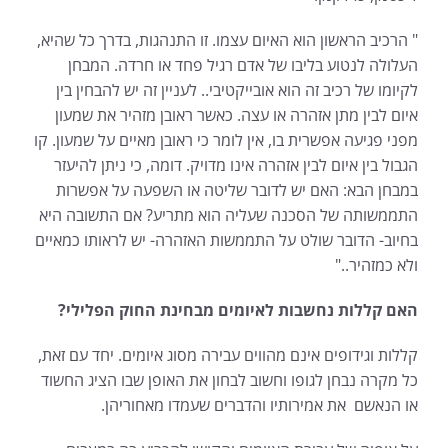
" הרכיב הראשון הוא האיום עצמו. זו התנהגות, בדרך כל שהיא,
העלולה לנטוע בליבו של אדם רגיל פחד או חרדה. המבחן
לקיומו של רכיב זה הוא אובייקטיבי.. לעניין זה יש להבחין בין
איום לבין מתן אזהרה או עצה. כאשר ראובן מזהיר את שמעון
מפני פגיעה אפשרית בו, אין לומר כי ראובן מאיים על שמעון. קו
הגבול בין איום לבין אזהרה אינו מדויק. דומה, כי ניתן להיעזר
במבחן הבא: האם יש לדובר שליטה או השפעה על אפשרות
התממשותה של הסכנה שעליה הוא מתריע? אם התשובה היא
בחיוב- הדובר שולט על התממשות האזהרה- יש לראותו כמאיים
ולא כמזהיר.."
האם קללות נחשבות לאיומים מבחינת החוק הפלילי?
קללות וגידופים אינם מהווים עבירה מסוג איומים. יחד עם זאת,
כל מקרה נבחן לגופו וחשוב לבחון את האופן שבו הציג החשוד
או הנאשם את אמירותיו והדברים שעמדו מאחוריהן.