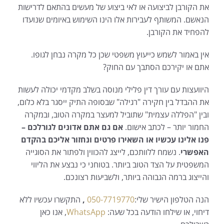
את הקורבן לביצועה או לאי ביצוע של מעשים בהתאם לדרישות
הנאשם. המשותף לעבירות אלו הינו השימוש באיומים שנועדו
להפחיד את הקורבן.
אין באמור לשמש כייעוץ משפטי שכן כל מקרה נבחן לגופו.
אתם או יקירכם הסתבך עם החוק?
היוועצות עם עורך דין פלילי מנוסה בשלב מקדמי יכולה לעשות
את ההבדל בין חקירה "רגילה" שבסופה התיק ייסגר בלא כלום,
ובין "הפללה עצמית" שתוביל למעצר במקרה הטוב, ובמקרה
החמור יותר – לכתב אישום.
אם גם אתם אדונים לגורלכם –
פנו אלינו עכשיו או השאירו פרטים ונחזור אליכם בהקדם
האפשרי
. נשמח ללוותכם, לייצג להכווין ולפתור את הסוגייה
המשפטית על הצד הטוב ביותר. בטוחני כי נבצע את הליווי
והייצוג ברמה הגבוהה ביותר, ולשביעות רצונכם.
הנה הטלפון הישיר שלי:
050-7719770
,
התקשרו עכשיו ללא
דיחוי, או שילחו הודעה בכל שעה:
WhatsApp
, אנו כאן