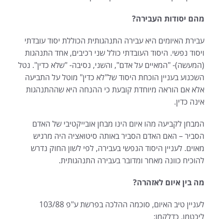
מהם יסודות העבירה?
עבירת האיומים היא עבירה התנהגותית הכוללת יסוד עובדתי
ויסוד נפשי. היסוד העובדתי כולל שני רכיבים, אחד התנהגות
(המעשה)- "המאיים על אדם", והשני, נסיבה- "שלא כדין". נטל
השכנוע בעניין הוכחת היסוד של"לא כדין" מוטל על התביעה
אלא אם הוראה מיוחדת קובעת כי ההנחה היא שההתנהגות
אינה כדין.
המבחן לקביעה מהו איום הינו מבחן אובייקטיבי של האדם
הסביר – האם האדם הסביר באותה סיטואציה היה מרגיש
מאוים. לעניין היסוד הנפשי בעבירה, לפי לשון החוק נדרש
להוכיח כוונה מאחר ומדובר בעבירה התנהגותית.
מה בין איום לאזהרה?
לעניין טיב האיום, סוכמה ההלכה בפרשת ע"פ 103/88
ליכטמן, כדלקמן: