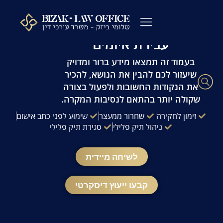
לתוכן
עו"ד פלילי שלומי ביזק | זמינות 24/7 | ייעוץ
מהיר ודיסקרטי
עבירת איומים
עורך דין פלילי
כתבי אישום
ייעוץ לפני חקירה
ההליך הפלילי
עורך דין מעצרים
שאלות ותשובות
משרדנו בתקשורת
בעמוד זה תמצאו מידע ברור ומדויק
שיעזור לכם להבין את הנושא, להכיר
את הנקודות החשובות ולפעול בצורה
שקולה יותר בהתאם לנסיבות המקרה.
זימון לחקירה
שחרור ממעצר
שימוע לפני כתב אישום
ניהול תיק פלילי
סגירת תיק פלילי
לשיחה מיידית
קבעו ייעוץ דיסקרטי