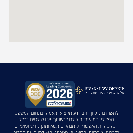
למשרדנו ניסיון רחב וידע מקצועי מעמיק בתחום המשפט
הפלילי, המועמדים כולם לרשותך. אנו שולטים בכלל
הטקטיקות האפשריות, מנהלים משא ומתן נחוש ופועלים
בדרכים יצירתיות וחדשניות. מטרתנו היא לסיים את ההליך