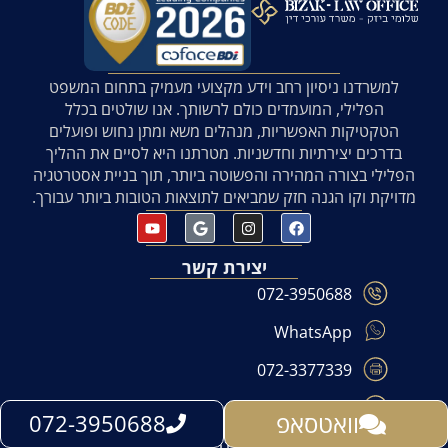
למשרדנו ניסיון רחב וידע מקצועי מעמיק בתחום המשפט
הפלילי, המועמדים כולם לרשותך. אנו שולטים בכלל
הטקטיקות האפשריות, מנהלים משא ומתן נחוש ופועלים
בדרכים יצירתיות וחדשניות. מטרתנו היא לסיים את ההליך
הפלילי בצורה המהירה והפשוטה ביותר, תוך בניית אסטרטגיה
מדויקת וקו הגנה חזק שמביאים לתוצאות הטובות ביותר עבורך.
יצירת קשר
072-3950688
WhatsApp
072-3377339
office@bizak.co.il
וואטסאפ
072-3950688
דרך הנפת הדגל 7, נס ציונה