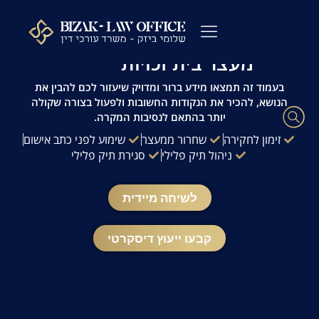
לתוכן
עו"ד פלילי שלומי ביזק | זמינות 24/7 | ייעוץ
מהיר ודיסקרטי
מעצר בית זכויות
עורך דין פלילי
כתבי אישום
ייעוץ לפני חקירה
ההליך הפלילי
עורך דין מעצרים
שאלות ותשובות
משרדנו בתקשורת
בעמוד זה תמצאו מידע ברור ומדויק שיעזור לכם להבין את
הנושא, להכיר את הנקודות החשובות ולפעול בצורה שקולה
יותר בהתאם לנסיבות המקרה.
זימון לחקירה
שחרור ממעצר
שימוע לפני כתב אישום
ניהול תיק פלילי
סגירת תיק פלילי
לשיחה מיידית
קבעו ייעוץ דיסקרטי