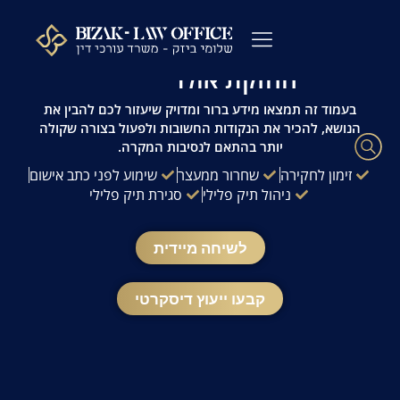
לתוכן
עו"ד פלילי שלומי ביזק | זמינות 24/7 | ייעוץ
מהיר ודיסקרטי
החזקת אולר
עורך דין פלילי
כתבי אישום
ייעוץ לפני חקירה
ההליך הפלילי
עורך דין מעצרים
שאלות ותשובות
משרדנו בתקשורת
בעמוד זה תמצאו מידע ברור ומדויק שיעזור לכם להבין את
הנושא, להכיר את הנקודות החשובות ולפעול בצורה שקולה
יותר בהתאם לנסיבות המקרה.
זימון לחקירה
שחרור ממעצר
שימוע לפני כתב אישום
ניהול תיק פלילי
סגירת תיק פלילי
לשיחה מיידית
קבעו ייעוץ דיסקרטי