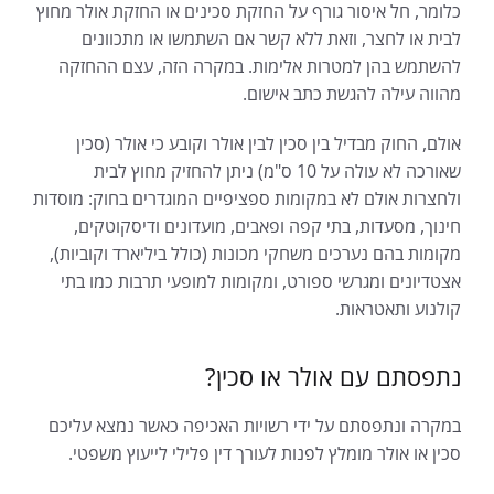
כלומר, חל איסור גורף על החזקת סכינים או החזקת אולר מחוץ
לבית או לחצר, וזאת ללא קשר אם השתמשו או מתכוונים
להשתמש בהן למטרות אלימות. במקרה הזה, עצם ההחזקה
מהווה עילה להגשת כתב אישום.
אולם, החוק מבדיל בין סכין לבין אולר וקובע כי אולר (סכין
שאורכה לא עולה על 10 ס"מ) ניתן להחזיק מחוץ לבית
ולחצרות אולם לא במקומות ספציפיים המוגדרים בחוק: מוסדות
חינוך, מסעדות, בתי קפה ופאבים, מועדונים ודיסקוטקים,
מקומות בהם נערכים משחקי מכונות (כולל ביליארד וקוביות),
אצטדיונים ומגרשי ספורט, ומקומות למופעי תרבות כמו בתי
קולנוע ותאטראות.
נתפסתם עם אולר או סכין?
במקרה ונתפסתם על ידי רשויות האכיפה כאשר נמצא עליכם
סכין או אולר מומלץ לפנות לעורך דין פלילי לייעוץ משפטי.