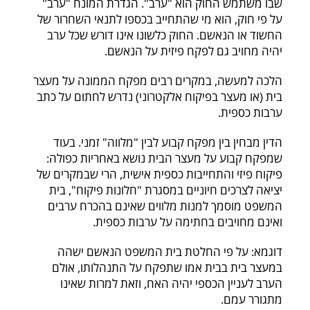
שבו משתמש החוק הוא "ערב". הגדרת המונח "ערב"
על פי חוק, הוא מי שהתחייב בכספו לתנאי השחרור של
החשוד או הנאשם. החוק כלשונו אינו דורש שכל ערב
יהיה מחויב גם לפקח פיזית על הנאשם.
הלכה למעשה, במקרים רבים מפקח הממונה על מעצר
בית (או מעצר בפיקוח אלקטרוני) נדרש לחתום על כתב
ערבות כספית.
הדין מבחין בין מפקח קבוע לבין "מלווה" זמני. בעוד
שמפקח קבוע על מעצר הבית נושא באחריות כפולה:
פיקוח פיזי והתחייבות כספית אישית, הרי שבמקרים של
יציאה לצרכים חיוניים במסגרת "חלונות פיקוח", בית
המשפט מוסמך למנות מלווים שאינם בהכרח ערבים
ואינם מחויבים בחתימה על ערבות כספית.
דוגמא: על פי החלטת בית המשפט הנאשם ישהה
במעצר בית בבית אמו שתפקח על התנהלותו, אולם
הערב לעניין הכספי יהיה האח, וזאת למרות שאינו
מתגורר עמם.