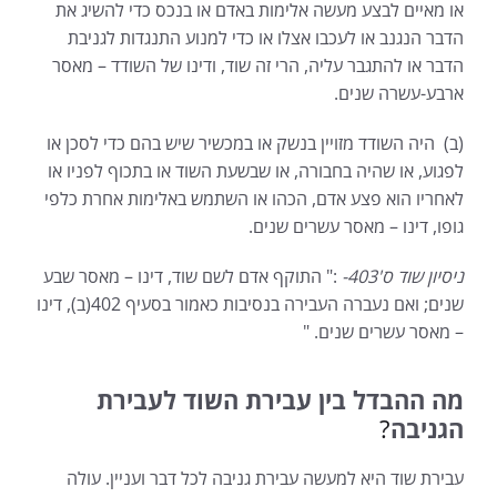
או מאיים לבצע מעשה אלימות באדם או בנכס כדי להשיג את
הדבר הנגנב או לעכבו אצלו או כדי למנוע התנגדות לגניבת
הדבר או להתגבר עליה, הרי זה שוד, ודינו של השודד – מאסר
ארבע-עשרה שנים.
(ב) היה השודד מזויין בנשק או במכשיר שיש בהם כדי לסכן או
לפגוע, או שהיה בחבורה, או שבשעת השוד או בתכוף לפניו או
לאחריו הוא פצע אדם, הכהו או השתמש באלימות אחרת כלפי
גופו, דינו – מאסר עשרים שנים.
ניסיון שוד ס'403-
:" התוקף אדם לשם שוד, דינו – מאסר שבע
שנים; ואם נעברה העבירה בנסיבות כאמור בסעיף 402(ב), דינו
– מאסר עשרים שנים. "
מה ההבדל בין עבירת השוד לעבירת
הגניבה
?
עבירת שוד היא למעשה עבירת גניבה לכל דבר ועניין. עולה