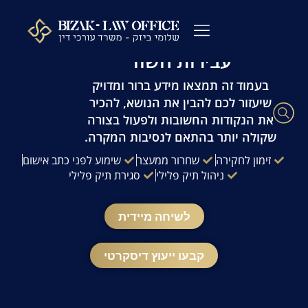
לתוכן
עו"ד פלילי שלומי ביזק | זמינות 24/7 | ייעוץ
מהיר ודיסקרטי
עבירות השוד
עורך דין פלילי
כתבי אישום
ייעוץ לפני חקירה
ההליך הפלילי
עורך דין מעצרים
שאלות ותשובות
משרדנו בתקשורת
בעמוד זה תמצאו מידע ברור ומדויק
שיעזור לכם להבין את הנושא, להכיר
את הנקודות החשובות ולפעול בצורה
שקולה יותר בהתאם לנסיבות המקרה.
זימון לחקירה
שחרור ממעצר
שימוע לפני כתב אישום
ניהול תיק פלילי
סגירת תיק פלילי
לשיחה מיידית
קבעו ייעוץ דיסקרטי