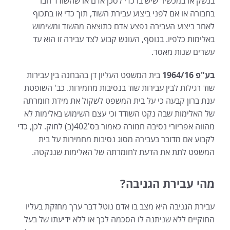
בנשק או במכשיר שיש בו כדי לסכן אדם או שהשודד חבר
בחבורה או אם לפני ביצוע עבירת השוד, תוך כדי או בתכוף
לאחר ביצוע העבירה נפצע אדם כתוצאה מהשוד ומשימוש
באלימות כלפיו. בנוסף, העונש קבוע לצד עבירה זו הוא עד
עשרים שנות מאסר.
בע"פ 1964/16
בית המשפט העליון דן בהבחנה בין עבירות
שוד רגילות לבין עבירות שוד בנסיבות מחמירות. כב' השופטת
ענת ברון קבעה כי על בית המשפט לשקול את מידת חומרתה
של האלימות שבה נקט השודד וכי עצם השימוש באלימות לא
מהווה אפריורי נסיבה חמורה כאמור בס'402(ב) לחוק. לכן, כדי
לקבוע אם מדובר בעבירה מסוג נסיבות מחמירות על בית
המשפט לתת את הדעת לחומרתה של האלימות שננקטה.
מהי עבירת הגניבה?
עבירת הגניבה היא מצב בו אדם נוטל דבר ערך מחזקת בעליו
החוקיים ללא שניתנה לו הסכמה לכך או ללא ידיעתו של בעל