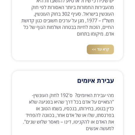
יש שיגידו כי שידול או סיוע להתאבדות היא
מהעבירות החמורות ביותר האסורות לפי חוק
העונשין בישראל. סעיף 302 בחוק העונשין,
תשל"ז – 1977, מגן על ערכים חשובים כגון קדושת
החיים, הזכות לחיות בבטחה ושלמות הגוף של כל
אדם. מיקומו בתחום
קרא עוד >>
עבירת איומים
מהי עבירת האיומים? ס'192 לחוק העונשין-
"המאיים על אדם בכל דרך שהיא בפגיעה שלא
כדין בגופו, בחירותו, בנכסיו, בשמו הטוב או
בפרנסתו, שלו או של אדם אחר, בכוונה להפחיד
את האדם או להקניטו, דינו – מאסר שלוש שנים".
למעשה אנשים