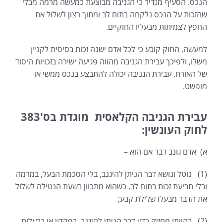
הנכס. הסעיף מגדיר כי הגניבה מבוצעת כמעשה מרמה מבלי
שהזכות על הנכס נלקחה בתום לב ומתוך רצון לשלול את
החפץ לצמיתות מבעליו החוקיים.
למעשה, החוק קובע כי לכל אדם ישנה זכות בסיסית לקניין
משלו, ולפיכך עבירת הגניבה מהווה פגיעה ישירה בזכויות היסוד
של האזרח. עבירת הגניבה יכולה להתבצע בנכס ממשי או
מופשט.
עבירת הגניבה הקלאסית מוגדת בס'383
לחוק העונשין:
א) אדם גונב דבר אם הוא –
(1) נוטל ונושא דבר הניתן להיגנב, בלי הסכמת הבעל, במרמה
ובלי תביעת זכות בתום לב, כשהוא מתכוון בשעת הנטילה לשלול
את הדבר מבעלו שלילת קבע;
(2) בהיותו מחזיק כדין דבר הניתן להיגנב, בפקדון או בבעלות