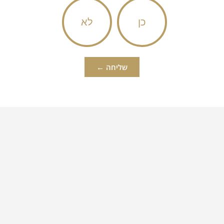
כן
לא
שליחה ←