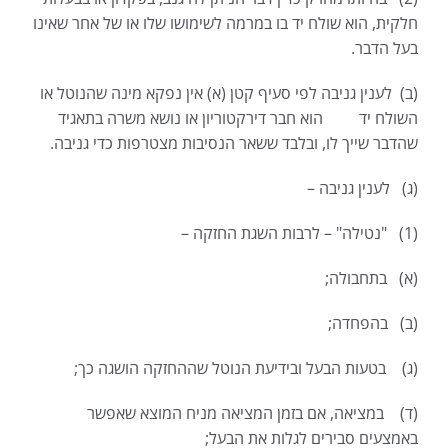
חלקית, הוא שולח יד בו במרמה לשימושו שלו או של אחר שאינו
בעל הדבר.
(ב) לענין גניבה לפי סעיף קטן (א) אין נפקא מינה שהנוטל או
השולח יד הוא חבר דירקטוריון או נושא משרה בתאגיד
שהדבר שייך לו, ובלבד ששאר הנסיבות מצטרפות כדי גניבה.
(ג) לענין גניבה –
(1) "נטילה" – לרבות השגת החזקה –
(א) בתחבולה;
(ב) בהפחדה;
(ג) בטעות הבעל ובידיעת הנוטל שההחזקה הושגה כך;
(ד) במציאה, אם בזמן המציאה מניח המוצא שאפשר
באמצעים סבירים לגלות את הבעל;