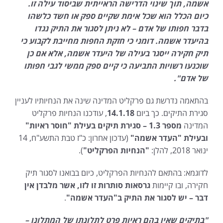
אשמה, תוך שינוי הדרישה הראייתית שביסוד עילה זו.
כיום הכלל הוא שכל אימת שקיים ספק או חשד כלשהו
בדבר חפותו של אדם – לא ניתן לסגור את התיק נגדו
בהיעדר אשמה.
דומני כי חזקת החפות מחייבת לקבוע כי
תיק חקירה ייסגר בעילה של היעדר אשמה, אלא אם כן
שוכנעו רשויות התביעה כי קיים ספק ממשי לגבי חפותו
של אדם
".
בהתאמה נדרשת גם פרקליט המדינה שינה את הנחיותיו לעניין
סגירת התיקים. כך ביום
14.1.18
, עודכנו הנחיות פרקליט
המדינה
מספר 1.3 – סגירת תיקים בעילת "חוסר ראיות"
ובעילת "העדר אשמה"
(עדכון אחרון: כ"ז טבת התשע"ח, 14
ינואר 2018, להלן:
"הנחיות הפרקליט"
).
לדוגמא: בהתאם להנחיות הפרקליט, כיום בבואנו לסגור תיק
חקירה, ובו קיימות
גרסאות סותרות זו לזו, אשר מלבדן אין
דבר – יש לסגור את התיק ב"העדר אשמה"
.
"בתיקים שאין בהם ראיות פרט לתלונתו של המתלונן –