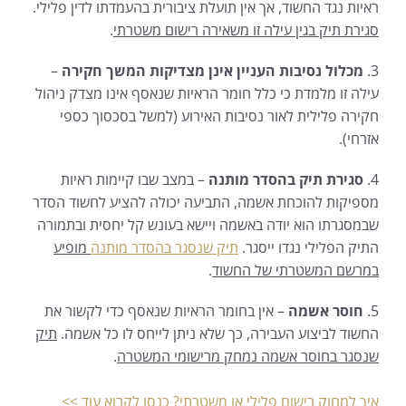
ראיות נגד החשוד, אך אין תועלת ציבורית בהעמדתו לדין פלילי.
סגירת תיק בגין עילה זו משאירה רישום משטרתי
.
3.
מכלול נסיבות העניין אינן מצדיקות המשך חקירה
–
עילה זו מלמדת כי כלל חומר הראיות שנאסף אינו מצדק ניהול
חקירה פלילית לאור נסיבות האירוע (למשל בסכסוך כספי
אזרחי).
4.
סגירת תיק בהסדר מותנה
– במצב שבו קיימות ראיות
מספיקות להוכחת אשמה, התביעה יכולה להציע לחשוד הסדר
שבמסגרתו הוא יודה באשמה ויישא בעונש קל יחסית ובתמורה
התיק הפלילי נגדו ייסגר.
תיק שנסגר בהסדר מותנה
מופיע
במרשם המשטרתי של החשוד
.
5.
חוסר אשמה
– אין בחומר הראיות שנאסף כדי לקשור את
החשוד לביצוע העבירה, כך שלא ניתן לייחס לו כל אשמה.
תיק
שנסגר בחוסר אשמה נמחק מרישומי המשטרה
.
איך למחוק רישום פלילי או משטרתי? כנסו לקרוא עוד >>