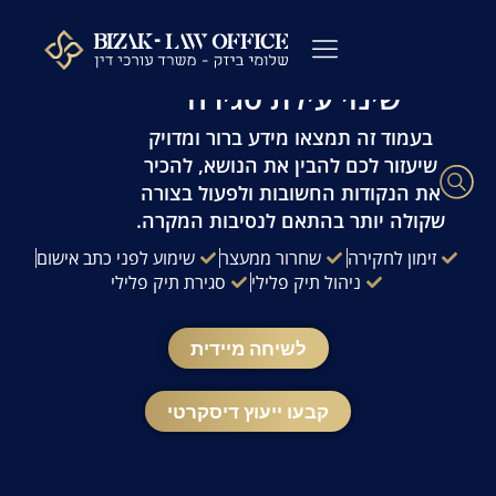
לתוכן
עו"ד פלילי שלומי ביזק | זמינות 24/7 | ייעוץ
מהיר ודיסקרטי
שינוי עילת סגירה
עורך דין פלילי
כתבי אישום
ייעוץ לפני חקירה
ההליך הפלילי
עורך דין מעצרים
שאלות ותשובות
משרדנו בתקשורת
בעמוד זה תמצאו מידע ברור ומדויק
שיעזור לכם להבין את הנושא, להכיר
את הנקודות החשובות ולפעול בצורה
שקולה יותר בהתאם לנסיבות המקרה.
זימון לחקירה
שחרור ממעצר
שימוע לפני כתב אישום
ניהול תיק פלילי
סגירת תיק פלילי
לשיחה מיידית
קבעו ייעוץ דיסקרטי