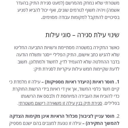
משטרתי שלא נמחק מהמרשם (למעט סגירת התיק בהעדר
אשמה) ויהיה חשוף לגורמים שונים, ואף יכול להביא לפגיע
בסיכויים להתקבל למקומות עבודה מסוימים
.
שינוי עילת סגירה – סוגי עילות
כאשר החקירה במשטרה מסתיימת ורשויות התביעה החליטו
שלא להגיש כתב אישום, התיק הפלילי ייסגר ותשלח הודעה
בדבר ההחלטה שלא להעמיד לדין, לחשוד ולמתלונן. חשוב
לדעת שקיימות חמש עילות עיקריות לסגירת תיק:
1. חוסר ראיות (היעדר ראיות מספיקות) –
עילה זו מלמדת כי
קיים חשד כלפי החשוד, אך אין די ראיות בידי הרשות החוקרת
כדי להוכיח את העבירה המיוחסת לו ולבסס את הרשעתו
בפלילים.
סגירת תיק בגין עילה זו משאירה רישום משטרתי
.
2.
חוסר עניין לציבור( מכלול הראיות אינן מקימות הצדקה
להמשך החקירה) –
עילה זו נוגעת למצבים בהם ישנם מספיק