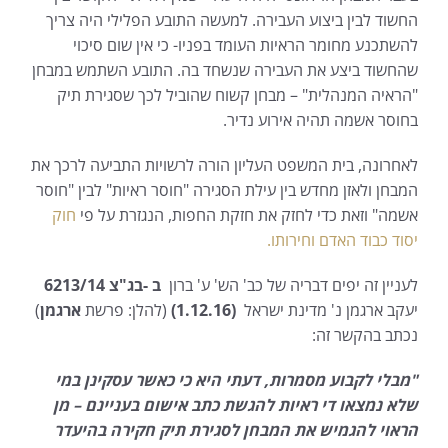
החשוד לבין ביצוע העבירה. למעשה התובע הפלילי היה צריך
להשתכנע מחומר הראיות העומד בפניו- כי אין שום סיכוי
שהחשוד ביצע את העבירה שנשחד בה. התובע השתמש במבחן
"הראיה המנהלית" – מבחן קשוח שהוביל לכך שסגירת תיק
בחוסר אשמה תהיה אירוע נדיר.
לאחרונה, בית המשפט העליון הורה לרשויות התביעה לרכך את
המבחן ולאזן מחדש בין עילת הסגירה "חוסר ראיות" לבין "חוסר
אשמה" וזאת כדי לחזק את חזקת החפות, הנגזרת על פי
חוק
יסוד כבוד האדם וחירותו.
לעניין זה יפים דבריה של כב' הש' ע' ברון
ב -בג"צ 6213/14
יעקב ארגמן נ' מדינת ישראל
(1.12.16)
(להלן: פרשת
ארגמן
)
נכתב בהקשר זה:
"מבלי לקבוע מסמרות, דעתי היא כי כאשר עסקינן במי
שלא נמצאו די ראיות להגשת כתב אישום בעניינם – מן
הראוי להגמיש את המבחן לסגירת תיק חקירה בהיעדר