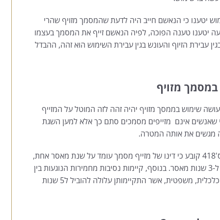
וש יטענו כי הנאשם חייב היה לדעת שהמסמך מזויף שהרי
תביעה יטענו טענה הפוכה, לפיה הנאשם זייף את המסמך בעצמו
ין עבירת הזיוף והעונש בגין עבירת השימוש הוא זהה, ההבדל
 במסמך מזויף
 העושה שימוש בממסך מזויף יהיה זהה לזה המוטל על המזייף
פני שאנשים אינם מזייפים מסמכים סתם כך אלא למען השגת
 מגשים את אותה המטרה.
לעניין העונש המוטל על נאשמים בעבירות זיוף, ס'418 קובע כי דינו של מזייף מסמך עומד על שנת מאסר אחת,
אך אם עשה זאת כדי לקבל דבר מה העונש עולה ל-3 שנות מאסר. בנוסף, קיימות נסיבות מחמירות הנוגעות בין
היתר להיקף הזיופים והנזק הכרוך בהם מבחינה כלכלית, משפטית, אשר התקיימותן עלולה להוביל ל5 שנות