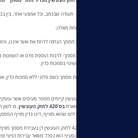
"מסמך"- תעודה שבכתב, וכל אמצעי אחר, בין בכ
"זיוף"- אחת מאלה:
1.עשיית מסמך הנחזה להיות את אשר איננו, והוא עשוי להטעות.
2. שינוי מסמך- לרבות הוספת פרט או השמטת פר
נעשה השינוי בסמכות כדין.
3. חתימת מסמך בשם פלוני ללא סמכות כדין, או
פלוני.
בחוק העונשין קיימים מספר סעיפים אשר עוסקים 
אשר מתוארת
בס'420 לחוק העונשין
, וזו לשו
אחרת, בידעו שהוא מזוייף, דינו כדין מזייף המסמ
מאסר. הסעיף הוא נפרד משאר עבירות הזיוף ומיי