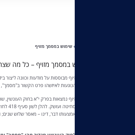
Home
»
שימוש במסמך מזויף
שימוש במסמך מזויף – כל מה שצר
עבירות זיוף מבוססות על מודעות וכוונה ליצור ב
כלשהי הנוגעות לאיזשהו פרט הקשור ב"מסמך", מ
עבירות זיוף נמצאות בפרק י"א בחוק העונשין, שכ
מרמה, ס
לקבל באמצעותו דבר, דינו – מאסר שלוש שנים; 
שנים."
ס'414 לחוק העונשין מגדיר מהו "מסמך" ומהו "זיוף":