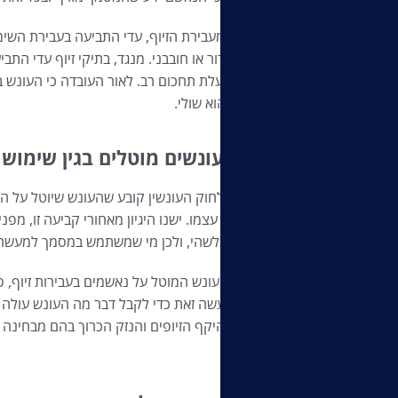
בשונה מעבירת הזיוף, עדי התביעה בעבירת השימ
הזיוף ברור או חובבני. מנגד, בתיקי זיוף עדי ה
תוך הפעלת תחכום רב. לאור העובדה כי העונש בג
בניהם הוא שולי.
אילו עונשים מוטלים בגין שימוש
ס'420 לחוק העונשין קובע שהעונש שיוטל על
המסמך עצמו. ישנו היגיון מאחורי קביעה זו, מ
מטרה כלשהי, ולכן מי שמשתמש במסמך למעשה
מאסר.