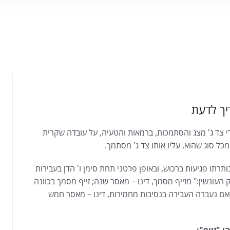
יך לדעת
ידי צד ג' מצג והסתמכות, ברמאות והטעיה, על עובדה שקרית
כל סוג שהוא, עליו אותו צד ג' מסתמך.
ותרתו פגיעות ברכוש, ובאופן פרטני תחת סימן ו' הדן בעבירות
חיטה ועושק. להלן לשון סעיף 418 לחוק העונשין:" מזייף מסמך, דינו – מאסר שנה; זייף מסמך בכוונה
ואם נעברה העבירה בנסיבות מחמירות, דינו – מאסר חמש