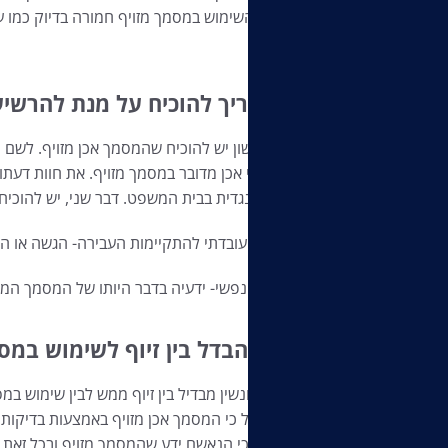
עבירת השימוש במסמך מזויף חמורה בדיוק כמו עב
בבד.
מה צריך להוכיח על מנת להרשי
דבר ראשון יש להוכיח שהמסמך אכן מזויף. לשם
יקבע כי אכן מדובר במסמך מזויף. את חוות דעת
חקירה נגדית בבית המשפט. דבר שני, יש להוכיח
היסוד העובדתי להתקיימות העבירה- הגשה או הנ
היסוד הנפשי- ידעיה בדבר היותו של המסמך המז
מה ההבדל בין זיוף לשימוש במס
חוק העונשין מבדיל בין זיוף ממש לבין שימוש ב
קודם כול כי המסמך אכן מזויף באמצעות בדיקות
להוכיח כי הנאשם ידע שהמסמך מזויף ובכל זאת 