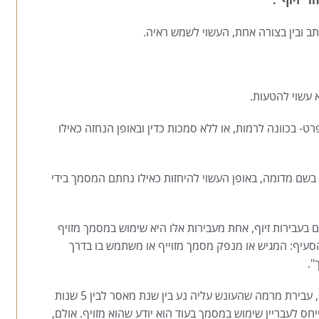
תב ובין בצורה אחת, העשוי לשמש ראיה.
ט- בכוונה לרמות, או ללא סמכות כדין ובאופן הנחזה כאילו
 בשם מדומה, באופן העשוי להיחזות כאילו נחתם המסמך בידי
בעבירות זיוף, אחת מעבירות אלו היא שימוש במסמך מזויף
ן הסעיף: המגיש או מנפק מסמך מזוייף או משתמש בו בדרך
ך".
סעיף 420 לחוק העונשין דן בעבירת מסמך מזויף, עבירת מרמה שהעונש עליה נע בין שנת מאסר לבין 5 שנות
חס לעבריין שימוש במסמך בעוד הוא יודע שהוא מזויף. אולם,