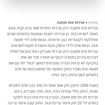
Home
»
עבירות זנות ותועבה
עבירות זנות ותועבה הינן עבירות חמורות אשר בגינן קבוע עונש
מאסר לשנים רבות. הן עבירות רחובות שנוגעות בתחומים שונים
ומחלוקות לקטגוריות כגון: סרסרות, הבאת אדם לידי מעשה
זנות, הבאת אדם לדידי עיסוק בזנות והשכרת מקום לשם זנות.
עבירות זנות ותועבה הינן עבירות שעניינן ניצול גופן של הזולת
לצרכים מיניים בתמורה לכסף או תמורה מכל סוג אחר.
בחקיקה לא קיימת הגדרה ספציפית למושג "זנות" יחד עם זאת
מעשה זנות מוגדר בחוק כמעשה של שימוש בגופו של אדם
בתשלום לשם סיפוק היצר המיני.
בשנת 2006 נחקק חוק אשר אוסר על סחר בבני אדם למטרות
שונות, החוק כולל עבודות כפיה, זנות, סחר באבירים, ביצוע
עבירות מין ופרסום תועבה. ובעניין צריכת זנות נכנס לתוקף
בחודש יולי 20 חוק איסור צריכת זנות. החוק קובע איסור צריכה