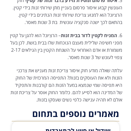
5.
איסור פרסום ומסירת מידע בדבר זנות של קטין-
חוק
העונשין קבוע איסור פרסום בעניין מתן שירותי זנות בידי קטין.
הרציונל הוא למנוע צריכת שירותי זנות הנתינים בידי קטין.
בהתאם לכך ישנה סנקציה עונשית בת 3 שנות מאסר.
6.
המניח לקטין לדור בבית זנות
– הרציונל הוא להגן על קטין
מפני חשיפה שלילית מעצם הנוכחות שלו בבית בושת. לכן בעל
משמורת או אדם האחראי על השגחת הקטין בין הגילאים 2-17
צפוי לעונש של 3 שנות מאסר.
עלתה שאלה מודע חוק איסור צריכת זנות מעניש את צרכני
הזנות ולא את העוסקים בזנות? התפיסה המרכזית של החוק
היא תפיסה שמי שנמצא במעל הזנות הם קורבנות והתפקיד
של המדינה הוא לסייע להם. כלומר החוק אוסר על צריכת זנות
אולם לא תהיה ענישה כלפי נשים שעסקו בזנות.
מאמרים נוספים בתחום
שידול או סיוע להתאבדות