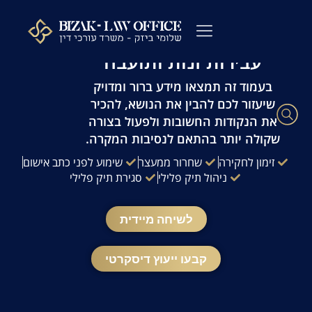
לתוכן
עו"ד פלילי שלומי ביזק | זמינות 24/7 | ייעוץ
מהיר ודיסקרטי
עבירות זנות ותועבה
עורך דין פלילי
כתבי אישום
ייעוץ לפני חקירה
ההליך הפלילי
עורך דין מעצרים
שאלות ותשובות
משרדנו בתקשורת
בעמוד זה תמצאו מידע ברור ומדויק
שיעזור לכם להבין את הנושא, להכיר
את הנקודות החשובות ולפעול בצורה
שקולה יותר בהתאם לנסיבות המקרה.
זימון לחקירה
שחרור ממעצר
שימוע לפני כתב אישום
ניהול תיק פלילי
סגירת תיק פלילי
לשיחה מיידית
קבעו ייעוץ דיסקרטי