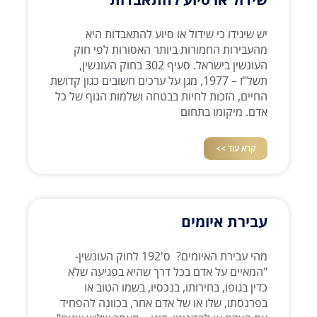
יש שיגידו כי שידול או סיוע להתאבדות היא
מהעבירות החמורות ביותר האסורות לפי חוק
העונשין בישראל. סעיף 302 בחוק העונשין,
תשל"ז – 1977, מגן על ערכים חשובים כגון קדושת
החיים, הזכות לחיות בבטחה ושלמות הגוף של כל
אדם. מיקומו בתחום
קרא עוד >>
עבירת איומים
מהי עבירת האיומים? ס'192 לחוק העונשין-
"המאיים על אדם בכל דרך שהיא בפגיעה שלא
כדין בגופו, בחירותו, בנכסיו, בשמו הטוב או
בפרנסתו, שלו או של אדם אחר, בכוונה להפחיד