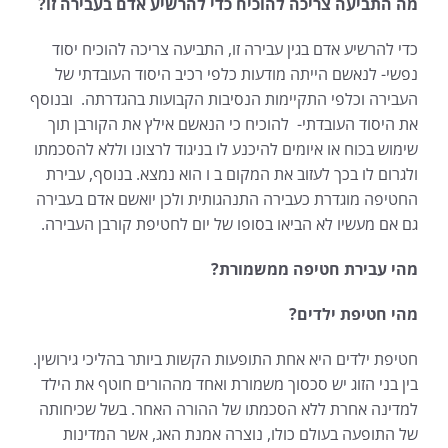
מה התביעה צריכה להוכיח כדי להרשיע אדם בעבירה זו?
כדי להרשיע אדם בגין עבירה זו, התביעה צריכה להוכיח יסוד
נפשי- לנאשם הייתה מודעות כלפי רכיב היסוד העובדתי של
העבירה וכלפי התקיימות הנסיבות הקבועות בהגדרתה. ובנוסף
את היסוד העובדתי- להוכיח כי הנאשם אילץ את הקורבן תוך
שימוש בכוח או איומים להיכנע לו בניגוד לרצונו וללא להסכמתו
ולגרום לו בכך לעזוב את המקום ב ו הוא נמצא. בנוסף, עבירת
החטיפה מוגדרת כעבירה התנהגותית ולכן יואשם אדם בעבירה
גם אם מעשיו לא הביאו בסופו של יום לחטיפת קורבן העבירה.
מהי עבירת חטיפה ממשמורת?
מהי חטיפת ילדים?
חטיפת ילדים היא אחת התופעות הקשות ביותר בהליכי גירושין.
בין בני הזוג יש סכסוך משמורת ואחד מההורים חוטף את הילד
למדינה אחרת ללא הסכמתו של ההורה האחר. בשל שכיחותה
של התופעה בעולם כולו, נוצרה אמנת האג, אשר המדינות