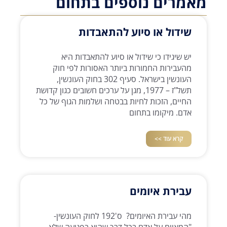
מאמרים נוספים בתחום
שידול או סיוע להתאבדות
יש שיגידו כי שידול או סיוע להתאבדות היא
מהעבירות החמורות ביותר האסורות לפי חוק
העונשין בישראל. סעיף 302 בחוק העונשין,
תשל"ז – 1977, מגן על ערכים חשובים כגון קדושת
החיים, הזכות לחיות בבטחה ושלמות הגוף של כל
אדם. מיקומו בתחום
קרא עוד >>
עבירת איומים
מהי עבירת האיומים? ס'192 לחוק העונשין-
"המאיים על אדם בכל דרך שהיא בפגיעה שלא