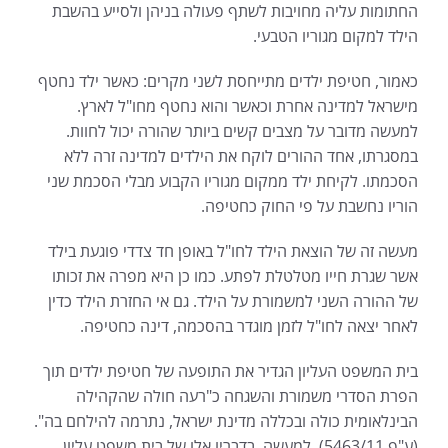
החתומות עליה מחויבות לשתף פעולה בניהן ולסייע בהשבת
הילד למקום מגוריו הטבעי.
כאמור, חטיפת ילדים מתייחסת לשני מקרים: כאשר ילד נחטף
מישראל למדינה אחרת וכאשר והוא נחטף מחו"ל לארץ.
למעשה מדובר על מצבים קשים ביותר שהורה יכול לחוות.
במסגרתו, אחד ההורים לוקח את הילדים למדינה זרה ללא
הסכמתו. לקיחת ילד ממקום מגוריו הקבוע מבלי הסכמת שני
הוריו נחשבת על פי החוק כחטיפה.
מעשה זה של הוצאת הילד לחו"ל באופן חד צדדי פוגעת בילד
אשר שגרת חייו מטלטלת לפתע. כמו כן היא מפרה את זכותו
של ההורה השני למשמורת על הילד. גם אי החזרת הילד כדין
לאחר יצאה לחו"ל לזמן מוגדר בהסכמה, דינה כחטיפה.
בית המשפט העליון הגדיר את התופעה של חטיפת ילדים תוך
הפרת הסדרי משמורת והשגחה כ"רעה חולה שהקהילה
הבינלאומית כולה ובכללה מדינת ישראל, נתרמה להילחם בה".
(ע"פ 5463/11). למעשה, בדבריו אלו של בית משפט עליון