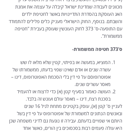
מכוונים לעבודה שמדינת ישראל קיבלה על עצמה את אמנת
האג העוסקת בהסדרת התדיינויות באשר לחטיפת ילדים
והשבתם. בנוסף, החוק הישראלי מעניק כלים פלילים להתמודד
עם התופעה-ס' 373 לחוק העונשין שעוסק בעבירת "חטיפה
ממשמורת".
ס'373 חטיפה ממשמורת-
המוציא, במעשה או בפיתוי, קטין שלא מלאו לו שש
עשרה שנים או אדם שאינו שפוי בדעתו, ממשמורתו של
אפוטרופוסם על פי דין בלי הסכמת האפוטרופוס, דינו –
מאסר עשרים שנים.
העושה כאמור בסעיף קטן (א) כדי לרצוח או להעמיד
בסכנת רצח, דינו – מאסר עולם ועונש זה בלבד.
לעניין ס' קטן (א), עוסק בקטינים מתחת לגיל 16 שנים
ובאנשים הנתונים למשמורת של אפוטרופוס על פי דין בשל
היותם אי שפויים בדעתם. עבירה זו נוגעת גם לדיני משפחה שכן
היא עולה פעמים רבות בסכסוכים בין הורים, כאשר אחד