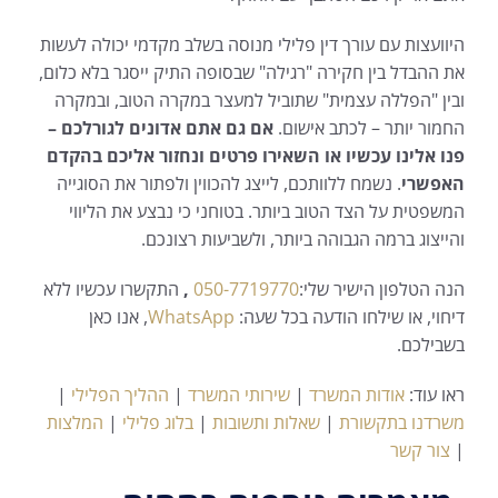
היוועצות עם עורך דין פלילי מנוסה בשלב מקדמי יכולה לעשות
את ההבדל בין חקירה "רגילה" שבסופה התיק ייסגר בלא כלום,
ובין "הפללה עצמית" שתוביל למעצר במקרה הטוב, ובמקרה
החמור יותר – לכתב אישום.
אם גם אתם אדונים לגורלכם –
פנו אלינו עכשיו או השאירו פרטים ונחזור אליכם בהקדם
האפשרי
. נשמח ללוותכם, לייצג להכווין ולפתור את הסוגייה
המשפטית על הצד הטוב ביותר. בטוחני כי נבצע את הליווי
והייצוג ברמה הגבוהה ביותר, ולשביעות רצונכם.
הנה הטלפון הישיר שלי:
050-7719770
,
התקשרו עכשיו ללא
דיחוי, או שילחו הודעה בכל שעה:
WhatsApp
, אנו כאן
בשבילכם.
ראו עוד:
אודות המשרד
|
שירותי המשרד
|
ההליך הפלילי
|
משרדנו בתקשורת
|
שאלות ותשובות
|
בלוג פלילי
|
המלצות
|
צור קשר