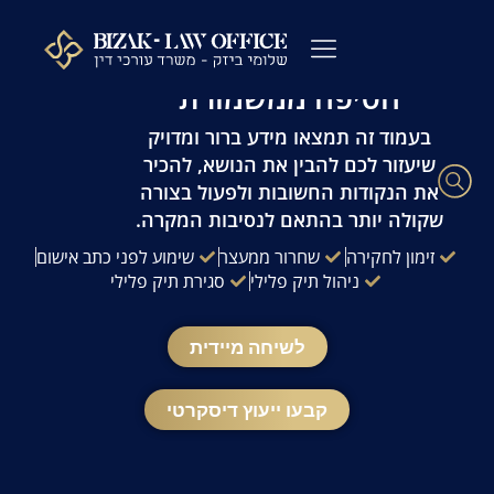
לתוכן
עו"ד פלילי שלומי ביזק | זמינות 24/7 | ייעוץ
מהיר ודיסקרטי
חטיפה ממשמורת
עורך דין פלילי
כתבי אישום
ייעוץ לפני חקירה
ההליך הפלילי
עורך דין מעצרים
שאלות ותשובות
משרדנו בתקשורת
בעמוד זה תמצאו מידע ברור ומדויק
שיעזור לכם להבין את הנושא, להכיר
את הנקודות החשובות ולפעול בצורה
שקולה יותר בהתאם לנסיבות המקרה.
זימון לחקירה
שחרור ממעצר
שימוע לפני כתב אישום
ניהול תיק פלילי
סגירת תיק פלילי
לשיחה מיידית
קבעו ייעוץ דיסקרטי