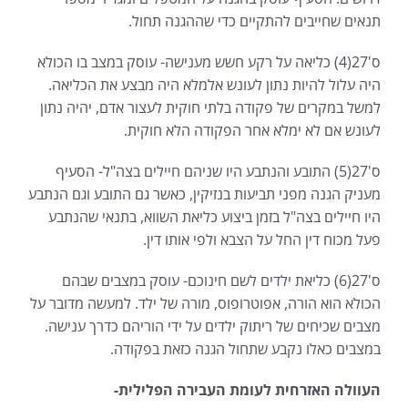
תנאים שחייבים להתקיים כדי שההגנה תחול.
ס'27(4) כליאה על רקע חשש מענישה- עוסק במצב בו הכולא
היה עלול להיות נתון לעונש אלמלא היה מבצע את הכליאה.
למשל במקרים של פקודה בלתי חוקית לעצור אדם, יהיה נתון
לעונש אם לא ימלא אחר הפקודה הלא חוקית.
ס'27(5) התובע והנתבע היו שניהם חיילים בצה"ל- הסעיף
מעניק הגנה מפני תביעות בנזיקין, כאשר גם התובע וגם הנתבע
היו חיילים בצה"ל בזמן ביצוע כליאת השווא, בתנאי שהנתבע
פעל מכוח דין החל על הצבא ולפי אותו דין.
ס'27(6) כליאת ילדים לשם חינוכם- עוסק במצבים שבהם
הכולא הוא הורה, אפוטרופוס, מורה של ילד. למעשה מדובר על
מצבים שכיחים של ריתוק ילדים על ידי הוריהם כדרך ענישה.
במצבים כאלו נקבע שתחול הגנה כזאת בפקודה.
העוולה האזרחית לעומת העבירה הפלילית-