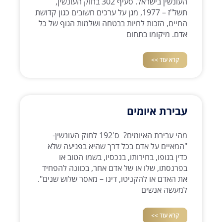
העונשין בישראל. סעיף 302 בחוק העונשין,
תשל"ז – 1977, מגן על ערכים חשובים כגון קדושת
החיים, הזכות לחיות בבטחה ושלמות הגוף של כל
אדם. מיקומו בתחום
קרא עוד >>
עבירת איומים
מהי עבירת האיומים? ס'192 לחוק העונשין-
"המאיים על אדם בכל דרך שהיא בפגיעה שלא
כדין בגופו, בחירותו, בנכסיו, בשמו הטוב או
בפרנסתו, שלו או של אדם אחר, בכוונה להפחיד
את האדם או להקניטו, דינו – מאסר שלוש שנים".
למעשה אנשים
קרא עוד >>