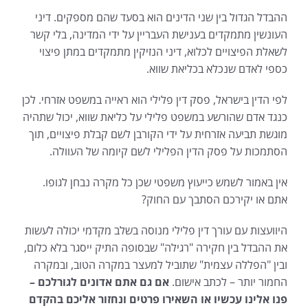
ההבדל הגדול בין שני הדינים הוא בסעד שהם מספקים. דיני
העונשין מתמקדים בענישת העבריין על ידי המדינה, בלי קשר
לשאלת הפיצויים לכלוא, דיני הנזיקין מתמקדים במתן פיצוי
כספי לאדם שנכלא בכליאת שווא.
לפי הדין בישראל, פסק דין פלילי הוא ראייה במשפט אזרחי. לכן
כנגד אדם שהורשע במשפט פלילי על כליאת שווא, יכול שתהיה
מוגשת תביעה אזרחית על ידי הקורבן לשם קבלת פיצויים, תוך
הסתמכות על פסק הדין הפלילי לשם קיומה של העוולה.
אין באמור לשמש כייעוץ משפטי שכן כל מקרה נבחן לגופו.
אתם או יקירכם הסתבך עם החוק?
היוועצות עם עורך דין פלילי מנוסה בשלב מקדמי יכולה לעשות
את ההבדל בין חקירה "רגילה" שבסופה התיק ייסגר בלא כלום,
ובין "הפללה עצמית" שתוביל למעצר במקרה הטוב, ובמקרה
החמור יותר – לכתב אישום.
אם גם אתם אדונים לגורלכם –
פנו אלינו עכשיו או השאירו פרטים ונחזור אליכם בהקדם