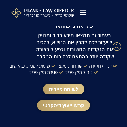
לתוכן
עו"ד פלילי שלומי ביזק | זמינות 24/7 | ייעוץ
מהיר ודיסקרטי
כליאת שווא
עורך דין פלילי
כתבי אישום
ייעוץ לפני חקירה
ההליך הפלילי
עורך דין מעצרים
שאלות ותשובות
משרדנו בתקשורת
בעמוד זה תמצאו מידע ברור ומדויק
שיעזור לכם להבין את הנושא, להכיר
את הנקודות החשובות ולפעול בצורה
שקולה יותר בהתאם לנסיבות המקרה.
זימון לחקירה
שחרור ממעצר
שימוע לפני כתב אישום
ניהול תיק פלילי
סגירת תיק פלילי
לשיחה מיידית
קבעו ייעוץ דיסקרטי