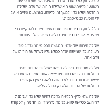
ס'26 לחוק כולל את ההגדרה הבסיסית של עוולת כליאת
השווא: " כליאת שווא היא שלילת חירותו של אדם, שלילה
מוחלטת ושלא כדין, למשך זמן כלשהו, באמצעים פיזיים או על
ידי הופעה כבעל-סמכות."
ס'26 לחוק מגדיר מספר יסודות אשר חייבים להתקיים כדי
שיהיה אפשר להגדיר מצב ככליאת שווא. להלן היסודות:
שלילת חירותו של אדם- המעשה הבסיסי המוגדר ביסוד
העוולה. כדי שמישהו יוגדר ככולא עליו לשלול את חירותו של
אדם אחר.
שלילה מוחלטת- העוולה דורשת ששלילת החירות תהיה
מוחלטת. במצב שבו חוסמים יציאה אחת ממקום שממנו יש
יציאות אחרות, הדבר לא מהווה כליאה כי אין כאן שלילה
מוחלטת של החירות אלא רק הגבלה עליה.
שלילה שלא כדין- הכליאה צריכה להיות שלא כדין על מנת
להיחשב ככליאת שווא. כלומר, נדרש דין מיוחד מחוץ לפקודת