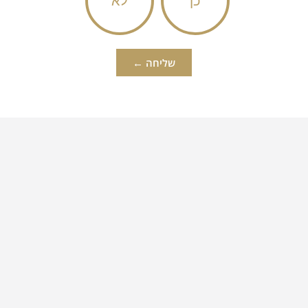
כן
לא
שליחה ←