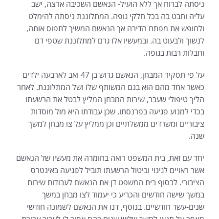
ניסתה לברוח אך ללא הועיל- הנאשם השכיבה ארצה, ישב
עליה וחבט בה בכל חלקי גופה. המתלוננת ניסתה להימלט
ולחופש את מפתח הדירה אך הנאשם המשיך לתפוס אותה,
לנשוך ולבעוט בה. ובמעשיו אלו גרם למתלוננת שטפי דם
וחבלות רבות בגופה.
על פי תסקיר המבחן, הנאשם גרוש בן 47 ואב לארבעה ילדים
כאשר אחד מהם הוא בנם המשותף שלו ושל המתלוננת. לאחר
הליך טיפולי שעבר, שירות המבחן המליץ לבטל את הרשעתו
בכדי למנוע פגיעה בפרנסתו, שכן עבודתו היא מול מוסדות
ציבוריים ומשרדים ממשלתיים וכן ממליץ על צו מבחן למשך
שנה.
יחד עם זאת, בית המשפט רואה בחומרה את מעשיו של הנאשם
אשר ראויים לגינוי וביטול הרשעתו תוביל לפגיעה באינטרס
הציבורי. לבסוף בית המשפט דן את הנאשם לעבודות שירות
במשך שישה חודשים והכריע כי יעמוד לצו מבחן במשך
שנים-עשר חודשיים. בנוסף, דנו את הנאשם לשמונה חודשי
מאסר על תנאי למשך שלוש שנים בהם אסור לו לעבור עבירת