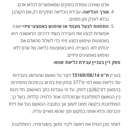
אדם שאינה עומדת בחוקים שמאפשרים לכלוא אדם.
אורך הכליאה-
עבירת הכליאה תתקיים רק אם הקורבן
נכלא לפרק זמן מסוים.
התחזות לבעל מעמד או שימוש באמצעי פיזי-
ישנה
אפשרות לבצע את העבירה בשתי דרכים: הראשונה היא
באמצעות שימוש במגע פיזי כדי לשלול מהאדם את
יכולתו לזוז. השנייה היא באמצעות כליאה של אדם ללא
שימוש באמצעים פיזיים.
פסק דין בעניין עבירת כליאת שווא-
בעניין
ת"פ 15169/08/14
דובר על נאשם שהורשע בעבירות
של כליאת שווא לפי ס'377 ובתקיפת בת זוג בנסיבות מחמירות
בהתאם לס'382(ג) לחוק. על פי עובדות כתב האישום, חל ויכוח
בין הנאשם למתלוננת שבמהלכה אמר כלפיה קללות. בשל כך,
המתלוננת ביקשה ממנו לעזוב אך בתגובה הנאשם נעל את דלת
הכניסה וכלא אותה במקום תוך שהוא מאיים עליה.
לאחר מכן הטיח את ראשה לקיר ומשך בשערותיה. המתלוננת