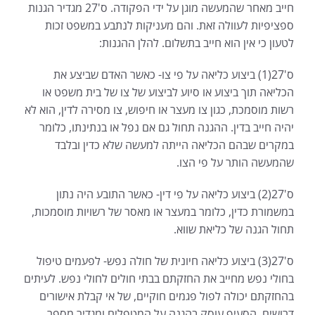
חייב מאחר שהמעשה מוגן על ידי הפקודה. ס'27 מגדיר הגנות
ספציפיות לעוולה זאת. והם מעניקות לנתבע במשפט זכות
לטעון כי אין הוא חייב בתשלום. להלן ההגנות:
ס'27(1) ביצוע כליאה על פי צו- כאשר האדם שביצע את
הכליאה תוך ביצוע או סיוע לביצוע של צו של בית משפט או
רשות מוסמכת, כגון צו מעצר או חיפוש, צו מסירה לדין, הוא לא
יהיה חייב בדין. ההגנה תחול גם אם נפל או בנתינתו, כלומר
במקרים שבהם הכליאה הייתה למעשה שלא כדין ובלבד
שהמעשה הותר על פי הצו.
ס'27(2) ביצוע כליאה על פי דין- כאשר התובע היה נתון
במשמורת כדין, כלומר במעצר או מאסר של רשויות מוסמכות,
תחול הגנה של כליאת שווא.
ס'27(3) ביצוע כליאה חיונית של חולה נפש- לפעמים טיפול
בחולי נפש מחייב את החזקתם בבתי חולים לחולי נפש. לעיתים
בהחזקתם יכולה לפול פגמים חוקיים, של אי קבלת אישורים
דרושים. הסעיף עוסק בהגנה על המטפלים ומגדיר מספר