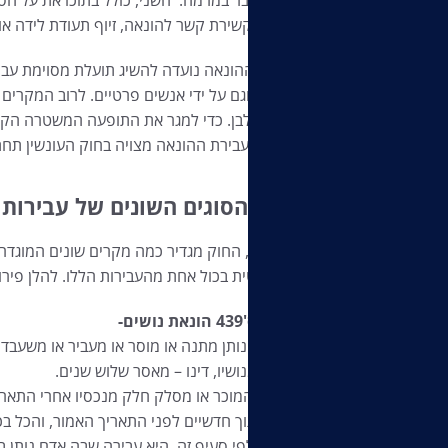
למשל, קשירת קשר להונאה, זיוף תעודת לידה או
עבירת ההונאה נועדה להשיג תועלת מסוימת עבור
עסקים וגם על ידי אנשים פרטיים. לרוב המקרים מ
צווארון לבן. כדי למגר את התופעה המשטרה הקי
הונאה. עבירת ההונאה מצויה בחוק העונשין תחת סימן ז'
מהם הסוגים השונים של עבירות ה
למעשה, החוק מגדיר כמה מקרים שונים המוגדרי
הרלוונטית בכול אחת מהעבירות הללו. להלן פירו
ס'439 הונאת נושים-
הנותן מתנה או מוסר או מעביר או משעבד 
מנושיו, דינו – מאסר שלוש שנים.
המוכר או מסלק חלק מנכסיו אחרי התאריך 
תוך חדשיים לפני התאריך האמור, והכל בכו
עבירה לפי סעיף זה, היא עבירה שבה אדם נותן 