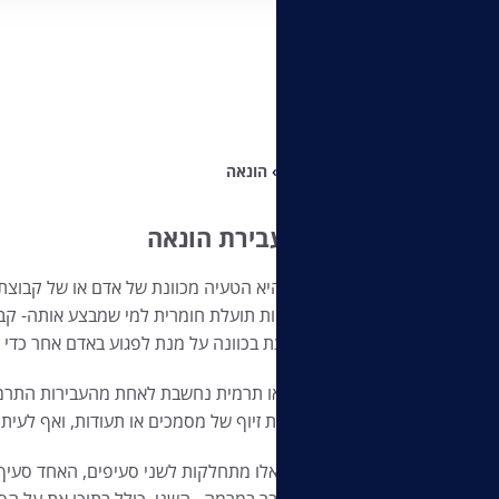
Home
»
הונאה
מהי עבירת הונאה
הונאה היא הטעיה מכוונת של אדם או של קבוצת 
יכול להיות תועלת חומרית למי שמבצע אותה- קב
שמבוצעת בכוונה על מנת לפגוע באדם אחר כדי ל
הונאה או תרמית נחשבת לאחת מהעבירות התרמית 
באמצעות זיוף של מסמכים או תעודות, ואף לעי
עבירות אלו מתחלקות לשני סעיפים, האחד סעיף
קבלת דבר במרמה. השני, כולל בתוכו את על הסע