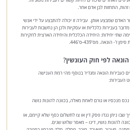
 זהות, התחזות לבן אדם אחר.
 האדם שמבצע אותן. עבירה זו יכולה להתבצע על ידי אנשי
דובר בעבירות כלכליות או עסקיות ולכן הן נחשבות לעבירות
מה שתי יחידות: היחידה הכלכלית והיחידה הארצית לחקירות
- הונאה. מס'439-ס'446.
ונאה לפי חוק העונשין
?
ם כעבירות הונאה ומגדיר בנוסף מהי רמת הענישה
ט העבירות:
נכס מנכסיו או גורם לאחת מאלה, בכוונה להונות נושה
שבו ניתן נגדו פסק דין או צו לתשלום כסף שלא קיימם, או
ונה להונות נושיו, דינו – מאסר שלוש שנים.
במתנה, מעביר, משעבד, מוכר, מסלק, חלק מנכסיו במטרה