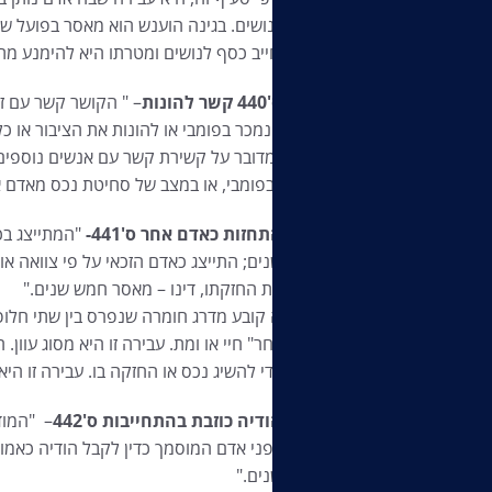
אדם שחייב כסף לנושים ומטרתו היא להימנע מת
ס'440 קשר להונות
– " הקושר קשר עם ז
הנמכר בפומבי או להונות את הציבור או כ
כלומר, מדובר על קשירת קשר עם אנשים נוספי
הנמכר בפומבי, או במצב של סחיטת נכס מאדם 
התחזות כאדם אחר ס'441-
"המתייצג בכז
שנים; התייצג כאדם הזכאי על פי צוואה או 
את החזקתו, דינו – מאסר חמש שנים."
סעיף זה קובע מדרג חומרה שנפרס בין שתי חלופ
אם "האחר" חיי או ומת. עבירה זו היא מסוג עוון. 
צוואה כדי להשיג נכס או החזקה בו. עבירה זו היא
הודיה כוזבת בהתחייבות ס'442
– "המוד
בפני אדם המוסמך כדין לקבל הודיה כאמור 
שנים."