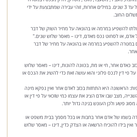
להונות נושים. בגינה הוענש הוא מאסר בפועל של עד 3 שנים. במילים אחרות, זוהי עבירה שמתבצעת על ידי
שלום החוב.
ולתו להשפיע במרמה או בהונאה על מחיר השוק של דבר
ל אדם, או לסחוט נכס מאדם, דינו – מאסר שלוש שנים."
ם במטרה להשפיע במרמה או בהונאה על מחיר של דבר
אחר.
ב כאדם אחר, חי או מת, בכוונה להונות, דינו – מאסר שלוש
על פי דין לנכס פלוני והוא עושה זאת כדי להשיג את הנכס או
ות: הראשונה היא התחזות בכזב לאדם אחר ואין נפקא מינה
השנייה, מצב שבו אדם הציג את עצמו כמי שזכאי על פי דין או
 מסוג פשע ולכן העונש בגינה גדול יותר.
ה בשמו של אדם אחר בחבות או בכל מסמך בבית משפט או
ואין בידו להוכיח הרשאה או הצדק כדין, דינו – מאסר שלוש