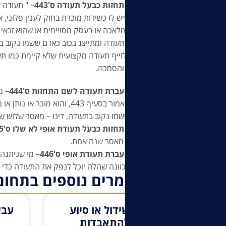
התחזות כבעל תעודה ס'443
– " תעודה 
שיש לו כשירות מוכרת בחוק לענין פלוני, 
במלאכה או בעסק מסויימים או שהוא זכאי ל
התעודה ומתייצג בכזב כאדם ששמו נקוב בה,
כלומר, לזייף תעודה מקצועית שלא קיימת כמו ת
הכשרה והסמכה.
העברת תעודה לשם התחזות ס'444
– מ
האמור בסעיף 443, והוא מוכ
ששמו נקוב בתעודה, דינו – מאסר שלוש ש
התחזות כבעל תעודת אופי לא שלו ס'445
– מאסר שנה אחת.
העברת תעודת אופי ס'446
– מי שניתנה 
בכוונה שהלה יוכל לנפק את התעודה כדי ל
מאמרים נוספים בתחום
שידול או סיוע
עבי
להתאבדות