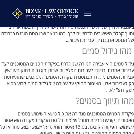
לתוכן
ייבוא סמים
מהו ייבוא של סם מסוכן? החוק מגדיר יבוא כהכנסת סם לישראל שלא
באמצעות דרך שמית של הכנסת סחורות לישראל דרך היבשה או הים
עורך דין פלילי
כתבי אישום
ייעוץ לפני חקירה
ההליך הפלילי
עורך דין מעצרים
שאלות ותשובות
משרדנו בתקשורת
ותווך קבלת האישורים הדרושים לכך. כמו במצב שבו הסם הוכנס בכבודה
של הנוסע או בבגדיו. עבירת הייבוא…
מהו גידול סמים
גידול סמים היא עבירה חמורה שמוגדרת בפקודת הסמים המסוכנים לצד
עבירות אחרות. בניגוד לעבירות הפליליות שרובן מוגדרות בחוק העונשין,
עבירות הסמים מוגדרות במסגרת פקודת הסמים המסוכנים שמתייחסת
רק לעבירות אלו. האיסור החוקי על עבירה של גידול סמים קבוע בס'6
לפקודה:" לא…
מהו תיווך בסמים?
פקודת הסמים המסוכנים מגדירה את כול נושא השימוש בסמים
האסורים, קובעת ברירת מחדל שלפיה כל סם הנקוב בפקודה הוא אסור
לשימוש. הפקודה קובעת בס'13 איסור מוחלט על ייצוא, ייבוא, סחר או כל
עסקה בסמים מסוכנים אלא אם קיים רישיון. העונש…