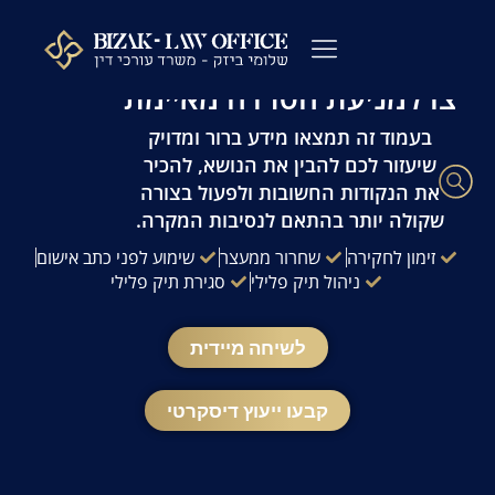
לתוכן
עו"ד פלילי שלומי ביזק | זמינות 24/7 | ייעוץ
מהיר ודיסקרטי
צו למניעת הטרדה מאיימת
עורך דין פלילי
כתבי אישום
ייעוץ לפני חקירה
ההליך הפלילי
עורך דין מעצרים
שאלות ותשובות
משרדנו בתקשורת
בעמוד זה תמצאו מידע ברור ומדויק
שיעזור לכם להבין את הנושא, להכיר
את הנקודות החשובות ולפעול בצורה
שקולה יותר בהתאם לנסיבות המקרה.
זימון לחקירה
שחרור ממעצר
שימוע לפני כתב אישום
ניהול תיק פלילי
סגירת תיק פלילי
לשיחה מיידית
קבעו ייעוץ דיסקרטי