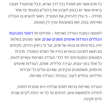
כל אדם אשר חש מוטרד בכל דרך שהיא, וככל שהמטרד מגובה
בראיות אשר יש בכוחן לשכנע את ביהמ"ש במעמד צד אחד
תחילה – כי עליו להרחיק את המטריד, ראשי להוציא צו הטרדה
מאיימת, בגפו, ו/או באמצעות עורך דין מטעמו.
למעשה המונח הטרדה מאיימת – מתייחס אל
דפוסי התנהגות
הכוללים הטרדות ואיומים מסוגים שונים
, אשר פוגעים בשלוות
חייו, בפרטיותו או בגופו של אדם, ועל פי ניסיון החיים, מקימים
גם חשש לפגיעה בגופו או בחייו של האדם המוטרד. מרבית
המעשים המצטרפים יחד לכדי הטרדה מאיימת עשויים להוות,
כל אחד בפני עצמו, עבירה פלילית. ואולם, הטרדות ואיומים
מרומזים, משתמעים ועקיפים, שאינם עולים כדי עבירות
פליליות, עלולים ליצור, כמכלול, הטרדה מאיימת.
הטרדה מאיימת גורמת לאדם שכלפיו היא מופנית למתח,
לחרדה ולתחושות איום, לעיתים עד כדי אי יכולת לקיים שגרת
חיים תקינה.