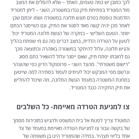
לכך כמובן יש כמה טעמים, האחד – שלא להסלים את המצב
מול המטריד בפתיחת תיק נגדו במשטרה, השני – ליתן למטריד
הזדמנות נוספת בטרם תוגש תלונה במשטרה ושמו יוכתם שכן
לאחר מכן יהיה קשה מאד לסגור את התיק, וגם כשייסגר הכתם
יוותר. הטעם השלישי – במקרה של הגשת תלונה המטריד יכול
לטעון על הטרדה הדדית, במצב דברים כזה גם מי שפתח בהליך
והגיש תלונה, עלול להיחקר במשטרה באזהרה וכתוצאה מכך
גם לחובתו יפתח תיק, שאם ייסגר עלול להשאיר כתם מסוג
"רישום משטרתי". מהצד השני – פרוטוקול הדיון כפי שהוצהר
ונרשם מפי המבקש יכול לעיתים לעמוד בסתירה למה שייטען
בתחנת המשטרה במעמד הגשת התלונה, מה שיכול להחליש
את תיק החקירה כנגד המטריד.
צו למניעת הטרדה מאיימת- כל השלבים
המוטרד צריך לפנות אל בית המשפט ולהגיש במזכירות מסמך
של בקשה עבור צו למניעת הטרדה מאיימת במעמד של צד
אחד בליווי תצהיר. במידה שהמטריד הינו בן משפחה של