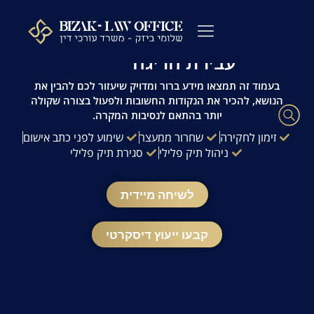
לתוכן
עו"ד פלילי שלומי ביזק | זמינות 24/7 | ייעוץ
מהיר ודיסקרטי
עבירת הריגה
עורך דין פלילי
כתבי אישום
ייעוץ לפני חקירה
ההליך הפלילי
עורך דין מעצרים
שאלות ותשובות
משרדנו בתקשורת
בעמוד זה תמצאו מידע ברור ומדויק שיעזור לכם להבין את
הנושא, להכיר את הנקודות החשובות ולפעול בצורה שקולה
יותר בהתאם לנסיבות המקרה.
זימון לחקירה
שחרור ממעצר
שימוע לפני כתב אישום
ניהול תיק פלילי
סגירת תיק פלילי
לשיחה מיידית
קבעו ייעוץ דיסקרטי