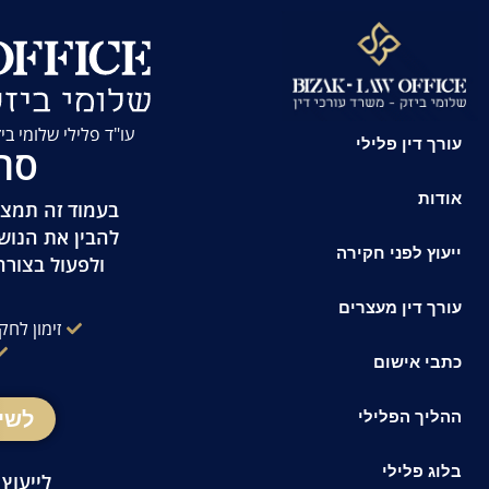
לתוכן
עו"ד פלילי שלומי ביזק | זמינות 24/7 
עורך דין פלילי
סח
אודות
בעמוד זה תמצאו
להבין את הנוש
ייעוץ לפני חקירה
ולפעול בצורה
עורך דין מעצרים
זימון לחק
כתבי אישום
לשי
ההליך הפלילי
בלוג פלילי
לייעוץ