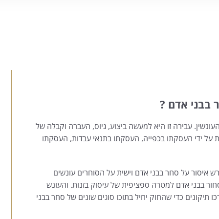
 בבני אדם ?
בני אדם מעוגנת בס'337א לחוק העונשין. עבירה זו היא למעשה ביצוע, גיוס, העברה וקבלה של
ות על ידי העסקתו בכפייה, העסקתו בתנאי עבדות, העסקתו
ל במפורש איסור על סחר בבני אדם וישית על הסוחרים עונשים
ור בבני אדם למטרה ספציפית של עיסוק בזנות. והעונש
היה 16-10 שנות מאסר. ובשנת 2006 נערכו תיקונים כדי שהחוק יחיל בתוכו סוגים שונים של סחר בבני