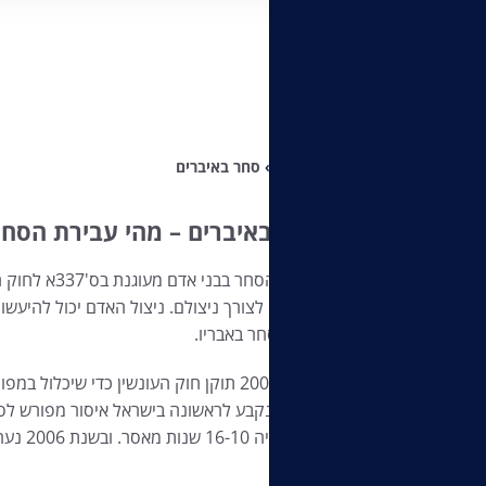
Home
»
סחר באיברים
סחר באיברים – מהי עבירת הסחר
עבירת הסחר ב
בני אדם לצורך ניצולם. ניצול האדם יכול להיעש
בזנות וסחר באבריו.
בשנת 2000 תוקן חוק העונשין כדי שיכלו
כבדים. נקבע לראשונה בישראל איסור מפורש לסח
בגינה 
אדם.