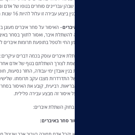
למצבים שבהן עבריינים סוחרים בגופו של אדם ו
העונש בגין ביצוע עבירה זו עלול להיות 16 שנות מאסר.
סחר באיברים
– האיסור על סחר איברים מעוגן 
הקשורה להשתלת איבר, ואסור לתווך בסחר באיבר
איברים מן החי ולטפל בתופעת תרומות איברים 
חוק השתלת איברים עוסק בכמה דברים עיקרים: 
ומאדם שמת לצורך השתלתם בגוף של אדם אחר. שנ
להוצאות בגין אובדן ימי עבודה, החזר נסיעות, 
מניעה של התדרדרות מצבו עקב תרומתו. שלישי
משרד הבריאות. רביעית, קובע את האיסור בסחר 
העובר על איסור זה מבצע עבירה פלילית.
סעיפים בחוק השתלת איברים:
ס'3 איסור סחר באיברים:
לא יקבל אדם תמורה בעבור אבר שניטל מגו