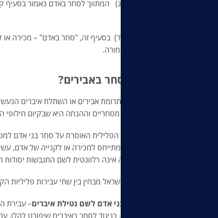
(ג) המתווך לסחר באדם כאמור בסעיף קטן (א),
אדם.
(ד) בסעיף זה, "סחר באדם" – מכירה או קניה
שלא בתמורה.
מהו סחר באבירים?
משמעו תרומת אבירים או השתלת איברים הנעשית
לצרכים מסחריים וההנחה היא שבקיום חילופי הס
האיסור מתייחס למכירה או לקנייה של אדם, עש
לעניין זה אינה רלוונטית לשם התגבשות יסודות 
החוק בישראל מבחין בין שתי עבירות פליליות הק
סחר בבני אדם לשם נטילת איברים
העונשין. בניגוד לסחר באיברים שיפורט להלן, ע