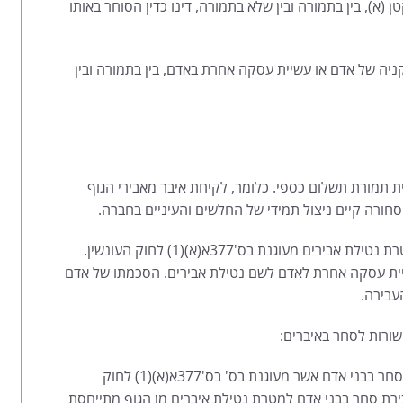
 בין בתמורה ובין שלא בתמורה, דינו כדין הסוחר באותו
 של אדם או עשיית עסקה אחרת באדם, בין בתמורה ובין
 תמורת תשלום כספי. כלומר, לקיחת איבר מאבירי הגוף
חורה קיים ניצול תמידי של החלשים והעיניים בחברה.
העבירה הפלילית האוסרת על סחר בני אדם למטרת נטילת אבירים מעוגנת בס'377א(א)(1) לחוק העונשין.
יית עסקה אחרת לאדם לשם נטילת אבירים. הסכמתו של אדם
העבירה.
שורות לסחר באיברים:
– עבירת הסחר בבני אדם אשר מעוגנת בס' בס'377א(א)(1) לחוק
בירת סחר בבני אדם למטרת נטילת איברים מן הגוף מתייחסת