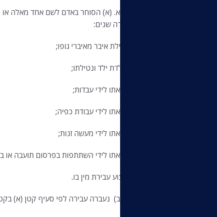
ס'377
א. (א) הסוחר באדם לשם אחד מאלה או ה
שש עשרה שנים:
(1) נטילת איבר מאיברי גופו;
(2) הולדת ילד ונטילתו;
(3) הבאתו לידי עבדות;
(4) הבאתו לידי עבודת כפיה;
(5) הבאתו לידי מעשה זנות;
(6) הבאתו לידי השתתפות בפרסום תועבה או בהצגת תועבה;
(7) ביצוע עבירת מין בו.
(ב) נעברה עבירה לפי סעיף קטן (א) בקטין, 