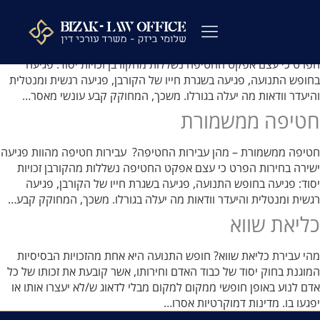
לתוכן
עבירות חטיפה
עבירות חטיפה – מהן? עבירות חטיפה מהוות פגיעה ישירה בחירות
הפרט כי עצם אפקט החטיפה נשללות מהקורבן זכויות יסוד: פגיעה
עורך דין פלילי
כתבי אישום
ייעוץ לפני חקירה
ההליך הפלילי
עורך דין מעצרים
שאלות ותשובות
משרדנו בתקשורת
בחופש התנועה, פגיעה בשגרת חייו של הקורבן, פגיעה רגשית ומנטלית
והיעדר וודאות מה יעלה בגורלו. משכך, המחוקק קבע עונשי מאסר…
חטיפה ממשמורת
חטיפה ממשמורת – מהן עבירות החטיפה? עבירות חטיפה מהוות פגיעה
ישירה בחירות הפרט כי עצם אפקט החטיפה נשללות מהקורבן זכויות
יסוד: פגיעה בחופש התנועה, פגיעה בשגרת חייו של הקורבן, פגיעה
רגשית ומנטלית והיעדר וודאות מה יעלה בגורלו. משכך, המחוקק קבע…
כליאת שווא
מהי עבירת כליאת שווא? חופש התנועה היא אחת מהזכויות הבסיסיות
המוגנת בחוק יסוד של כבוד האדם וחירותו, אשר קובעת את זכותו של כל
אדם לנוע באופן חופשי ממקום למקום מבלי לדאוג ש/לא יעצרו אותו או
יפגעו בו. מדינות דמוקרטיות אסרו…